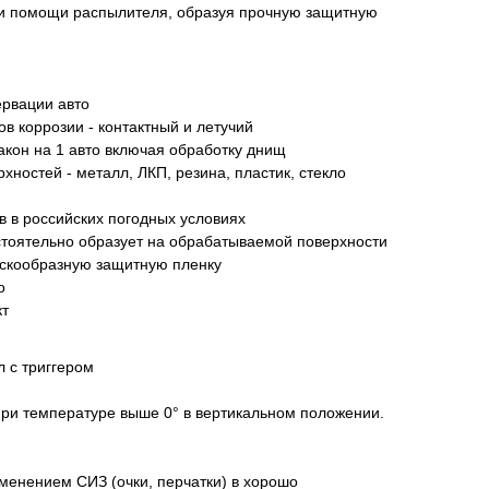
при помощи распылителя, образуя прочную защитную
ервации авто
в коррозии - контактный и летучий
кон на 1 авто включая обработку днищ
ностей - металл, ЛКП, резина, пластик, стекло
в в российских погодных условиях
тоятельно образует на обрабатываемой поверхности
оскообразную защитную пленку
о
т
 с триггером
при температуре выше 0° в вертикальном положении.
менением СИЗ (очки, перчатки) в хорошо