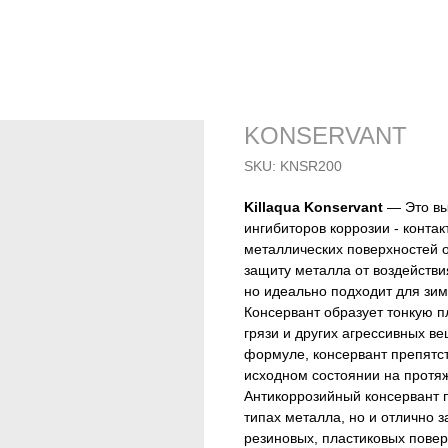
KONSERVANT
SKU:
KNSR200
Killaqua Konservant
— Это вы
ингибиторов коррозии - контак
металлических поверхностей 
защиту металла от воздействи
но идеально подходит для зи
Консервант образует тонкую п
грязи и других агрессивных в
формуле, консервант препятс
исходном состоянии на протя
Антикоррозийный консервант п
типах металла, но и отлично 
резиновых, пластиковых повер