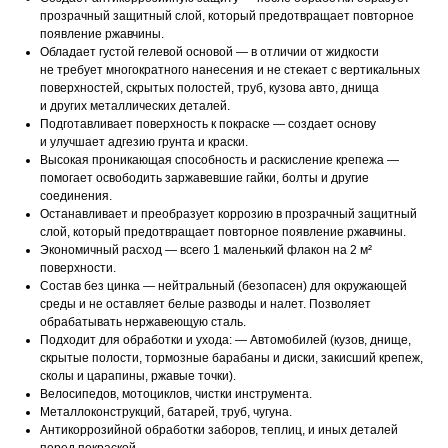
прозрачный защитный слой, который предотвращает повторное
появление ржавчины.
Обладает густой гелевой основой — в отличии от жидкости
не требует многократного нанесения и не стекает с вертикальных
поверхностей, скрытых полостей, труб, кузова авто, днища
и других металлических деталей.
Подготавливает поверхность к покраске — создает основу
и улучшает адгезию грунта и краски.
Высокая проникающая способность и раскисление крепежа —
помогает освободить заржавевшие гайки, болты и другие
соединения.
Останавливает и преобразует коррозию в прозрачный защитный
слой, который предотвращает повторное появление ржавчины.
Экономичный расход — всего 1 маленький флакон на 2 м²
поверхности.
Состав без цинка — нейтральный (безопасен) для окружающей
среды и не оставляет белые разводы и налет. Позволяет
обрабатывать нержавеющую сталь.
Подходит для обработки и ухода: — Автомобилей (кузов, днище,
скрытые полости, тормозные барабаны и диски, закисший крепеж,
сколы и царапины, ржавые точки).
Велосипедов, мотоциклов, чистки инструмента.
Металлоконструкций, батарей, труб, чугуна.
Антикоррозийной обработки заборов, теплиц, и иных деталей